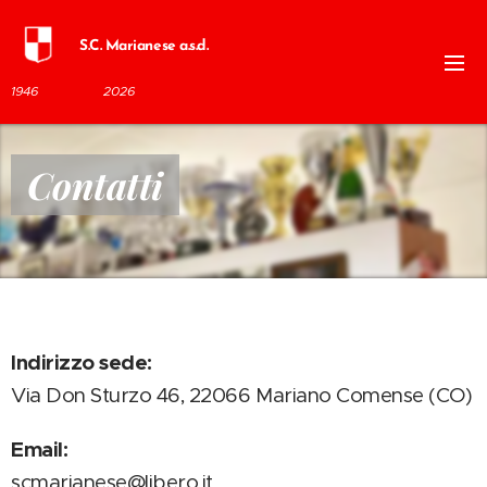
S.C. Marianese a.s.d.
1946
2026
Contatti
Indirizzo sede:
Via Don Sturzo 46, 22066 Mariano Comense (CO)
Email:
scmarianese@libero.it