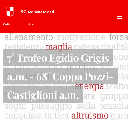
S.C. Marianese a.s.d.
1946
2026
7° Trofeo Egidio Grigis
a.m. - 68° Coppa Pozzi-
Castiglioni a.m.